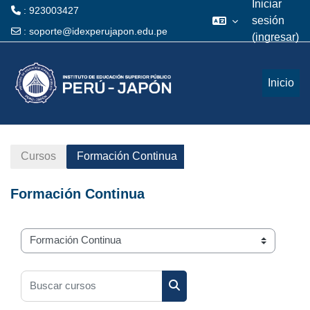
Iniciar
: 923003427
sesión
:
soporte@idexperujapon.edu.pe
(ingresar)
Saltar al contenido principal
Inicio
Cursos
Formación Continua
Formación Continua
Categorías
Buscar cursos
Buscar cursos