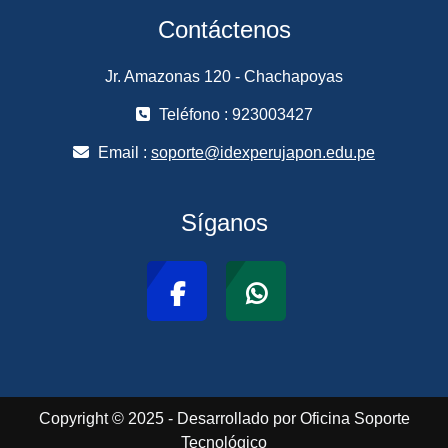
Contáctenos
Jr. Amazonas 120 - Chachapoyas
Teléfono : 923003427
Email :
soporte@idexperujapon.edu.pe
Síganos
Copyright © 2025 - Desarrollado por Oficina Soporte
Tecnológico