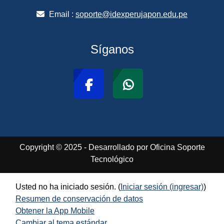
Email :
soporte@idexperujapon.edu.pe
Síganos
Copyright © 2025 - Desarrollado por Oficina Soporte
Tecnológico
Usted no ha iniciado sesión. (
Iniciar sesión (ingresar)
)
Resumen de conservación de datos
Obtener la App Mobile
Cambiar al tema estándar