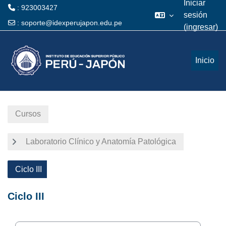
Iniciar
: 923003427
sesión
:
soporte@idexperujapon.edu.pe
(ingresar)
Saltar al contenido principal
Inicio
Cursos
Laboratorio Clínico y Anatomía Patológica
Ciclo III
Ciclo III