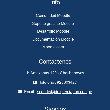
Info
Comunidad Moodle
Soporte gratuito Moodle
Desarrollo Moodle
Documentación Moodle
Moodle.com
Contáctenos
Jr. Amazonas 120 - Chachapoyas
Teléfono : 923003427
Email :
soporte@idexperujapon.edu.pe
Síganos