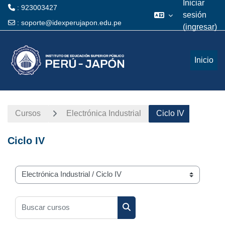
Iniciar
: 923003427
sesión
:
soporte@idexperujapon.edu.pe
(ingresar)
Saltar al contenido principal
Inicio
Cursos
Electrónica Industrial
Ciclo IV
Ciclo IV
Categorías
Buscar cursos
Buscar cursos