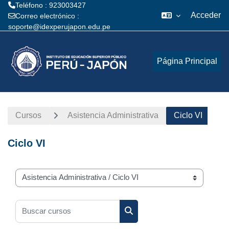
Teléfono : 923003427
Acceder
Correo electrónico :
soporte@idexperujapon.edu.pe
Salta al contenido principal
Página Principal
Cursos
Asistencia Administrativa
Ciclo VI
Ciclo VI
Categorías
Buscar cursos
Buscar cursos